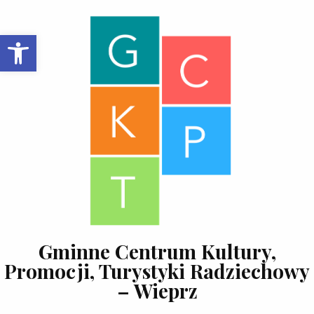
Skip to content
Open toolbar
Gminne Centrum Kultury,
Promocji, Turystyki Radziechowy
– Wieprz