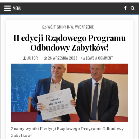
MENU
POSTED IN
WÓJT GMINY R-W
,
WYDARZENIE
II edycji Rządowego Programu
Odbudowy Zabytków!
PUBLISHED DATE:
ON II EDYCJI R
26 WRZEŚNIA 2023
LEAVE A COMMENT
Znamy wyniki II edycji Rządowego Programu Odbudowy
Zabytków!