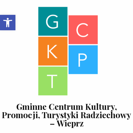
Skip to content
Open toolbar
Gminne Centrum Kultury,
Promocji, Turystyki Radziechowy
– Wieprz