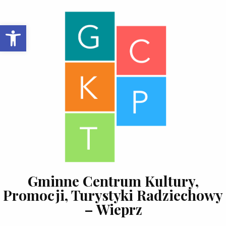
Skip to content
Open toolbar
Gminne Centrum Kultury,
Promocji, Turystyki Radziechowy
– Wieprz