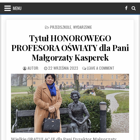
MENU
POSTED IN
PRZEDSZKOLE
,
WYDARZENIE
Tytuł HONOROWEGO
PROFESORA OŚWIATY dla Pani
Małgorzaty Kasperek
PUBLISHED DATE:
ON TYTUŁ HONOR
22 WRZEŚNIA 2023
LEAVE A COMMENT
Wielkie GRATULACJE dla Pani Dyrektor Małgorzaty