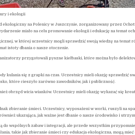
ry i ekologii
ajd ekologiczny na Polenicy w Juszczynie, zorganizowany przez Ocho
arzenie miało na celu promowanie ekologii i edukację na temat oc
icznej, w której uczestnicy mogli sprawdzić swoją wiedzę na temat 
at istoty dbania o nasze otoczenie.
anizatorzy przygotowali pyszne kiełbaski, które można było delekto
y kulania się z grapki na czas. Uczestnicy mieli okazję sprawdzić sw
ko, które cieszyło zarówno zawodników, jak i publiczność.
ż obrzęd wicia wianków. Uczestnicy mieli okazję wykazać się kreaty
ak zbieranie śmieci. Uczestnicy, wyposażeni w worki, ruszyli na spa
e również ukazująca, jak ważne jest dbanie o nasze środowisko i utrzym
zją do wspólnych zabaw i integracji, ale przede wszystkim przypomnie
ałania, takie jak zbieranie śmieci czy edukacja ekologiczna, mogą mi