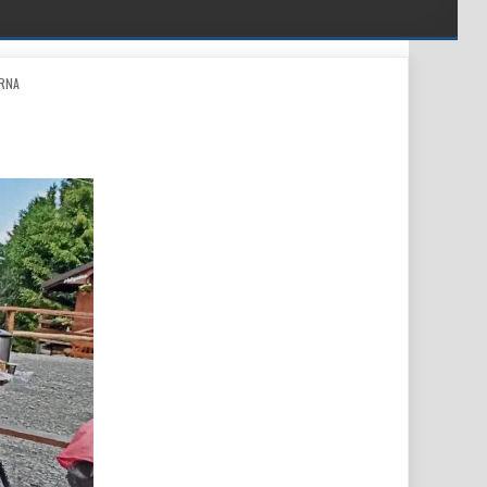
RNA
ICZNY