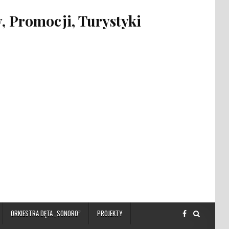
 Promocji, Turystyki
ORKIESTRA DĘTA „SONORO”
PROJEKTY