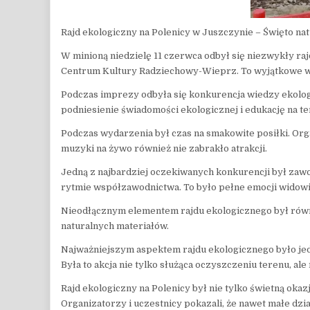
Rajd ekologiczny na Polenicy w Juszczynie – Święto natu
W minioną niedzielę 11 czerwca odbył się niezwykły r
Centrum Kultury Radziechowy-Wieprz. To wyjątkowe wyd
Podczas imprezy odbyła się konkurencja wiedzy ekolog
podniesienie świadomości ekologicznej i edukację na tem
Podczas wydarzenia był czas na smakowite posiłki. Org
muzyki na żywo również nie zabrakło atrakcji.
Jedną z najbardziej oczekiwanych konkurencji był zawod
rytmie współzawodnictwa. To było pełne emocji widowis
Nieodłącznym elementem rajdu ekologicznego był równie
naturalnych materiałów.
Najważniejszym aspektem rajdu ekologicznego było jedn
Była to akcja nie tylko służąca oczyszczeniu terenu, al
Rajd ekologiczny na Polenicy był nie tylko świetną oka
Organizatorzy i uczestnicy pokazali, że nawet małe dzi