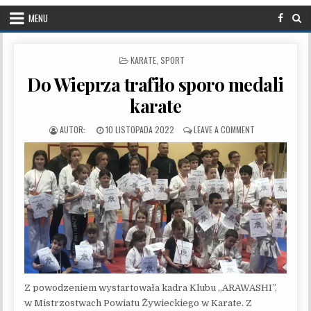
MENU
POSTED IN
KARATE
,
SPORT
Do Wieprza trafiło sporo medali
karate
PUBLISHED DATE:
ON DO WIEPRZA 
10 LISTOPADA 2022
LEAVE A COMMENT
Z powodzeniem wystartowała kadra Klubu „ARAWASHI”,
w Mistrzostwach Powiatu Żywieckiego w Karate. Z