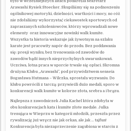
było w wcześniejszych latach podkreśla sekretarz
Arawashi Rysiek Stoecker. Skupiliśmy się na podnoszeniu
ogólnikowej motoryki, dzielności, wartkości i mocy, no cóż
nie zdołaliśmy wykorzystać ciekawostek sportowych od
zapraszanych szkoleniowców, którzy wprowadzali nowe
elementy oraz innowacyjne nowinki walk kumite.
Wszystka ta historia wskazuje jak żywotnym na szlaku
karate jest pracowity napór do przodu. Bez poddawania
się: presji wyniku, bez trenowania od zawodów do
zawodów bądź innych nieprzychylnych uwarunkowań.
Uczciwa, lotna praca w sporcie trwale się opłaci. Skromna
drużyna Klubu „Arawashi”, pod przywództwem senseia
Bogusława Hutmana – Wilczka, sprostała wyzwaniu. Do
klubu powrócili z tarczą: przywieźli dużo medali, sporo w
konkurencji walk kumite w kolorze złota, srebra a i brązu.
Najlepsza z zawodniczek Julia Kachel która zdobyła w
obu konkurencjach kata i kumite złote medale. Julka
trenująca w Wieprzu w kategorii młodzik, przeszła przez
rywalizację już wręcz nie jak orkan, ale jak … tajfun!
Konkurencja była niezaprzeczenie zagubiona w starciu z