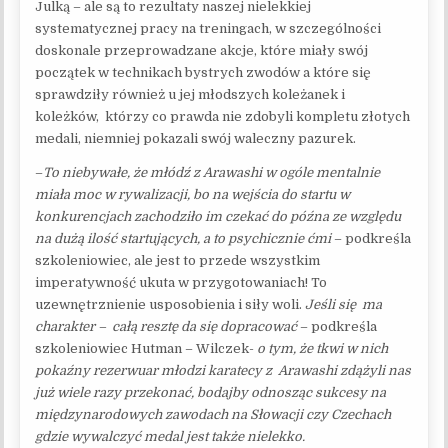
Julką – ale są to rezultaty naszej nielekkiej
systematycznej pracy na treningach, w szczególności
doskonale przeprowadzane akcje, które miały swój
początek w technikach bystrych zwodów a które się
sprawdziły również u jej młodszych koleżanek i
koleżków,
którzy co prawda nie zdobyli kompletu złotych
medali, niemniej pokazali swój waleczny pazurek.
–
To niebywałe, że młódź z Arawashi w ogóle mentalnie
miała moc w rywalizacji, bo na wejścia do startu w
konkurencjach zachodziło im czekać do późna ze względu
na dużą ilość startujących, a to psychicznie ćmi
– podkreśla
szkoleniowiec, ale jest to przede wszystkim
imperatywność ukuta w przygotowaniach! To
uzewnętrznienie usposobienia i siły woli.
Jeśli się ma
charakter – całą resztę da się dopracować
– podkreśla
szkoleniowiec Hutman – Wilczek-
o tym, że tkwi w nich
pokaźny rezerwuar młodzi karatecy z Arawashi zdążyli nas
już wiele razy przekonać, bodajby odnosząc sukcesy na
międzynarodowych zawodach na Słowacji czy Czechach
gdzie wywalczyć medal jest także nielekko.