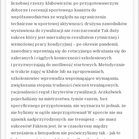
liczebnej rzeszy klubowiczów, po przygotowawczym
doborze i recenzji sportowego kunsztu do
współzawodnictwa ze względu na ograniczenia
techniczne w sportowej aktywności, drużyna zawodników
wystawiona do rywalizacji nie rozczarowała! Tak duży
sukces który jest mierzalnym rezultatem rytmicznej i
wzmożonej pracy kondycyjnej – po okresie pandemii,
zawodnicy wprawiają się do rotacyjnego wdrażania się do
zalecanych i ciągłych konieczności szkoleniowych
i przyzwyczajają do możliwość startowych. Metodycznie
w trakcie zajęć w klubie lub na zgrupowaniach,
szkoleniowiec wprowadza wspomagające wymagania,
zwiększania stopnia trudności ćwiczeń treningowych,
racjonalności reguł i kryteriów rywalizacji. Aczkolwiek
pojechaliśmy na mistrzostwa, tymże razem, bez
specyficznego przygotowania, nie wyznacza to jednak, że
nie byliśmy w ogóle nieprzygotowani! W sporcie nie ma
zjawisk nadprzyrodzonych: nie trenujesz – nie masz
sukcesów! Faktem jest, że w czasokresie między
wrześniem a listopadem nie poćwiczyliśmy tak – jak to