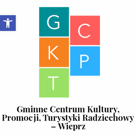
Skip to content
Open toolbar
Gminne Centrum Kultury,
Promocji, Turystyki Radziechowy
– Wieprz