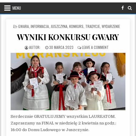
MENU
POSTED IN
GWARA
,
INFORMACJA
,
JUSZCZYNA
,
KONKURS
,
TRADYCJE
,
WYDARZENIE
WYNIKI KONKURSU GWARY
PUBLISHED DATE:
ON WYNIKI KONKU
30 MARCA 2023
LEAVE A COMMENT
Serdecznie GRATULUJEMY wszystkim LAUREATOM.
Zapraszamy na FINAŁ w niedzielę 2 kwietnia na godz.:
16:00 do Domu Ludowego w Juszczynie.