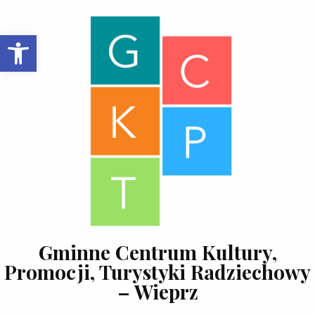
Skip to content
Open toolbar
Gminne Centrum Kultury,
Promocji, Turystyki Radziechowy
– Wieprz