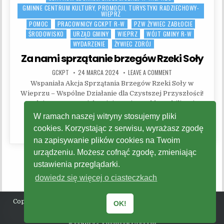
GMINNE CENTRUM KULTURY, PROMOCJI, TURYSTYKI RADZIECHOWY-
WIEPRZ
POMOC
PRACOWNICY GCKPT R-W
PZW ŻYWIEC ZABŁOCIE
ŚRODOWISKO
URZĄD GMINY
WIEPRZ
WÓJT GMINY R-W
WYDARZENIE
ŻYWIEC ZDRÓJ
Za nami sprzątanie brzegów Rzeki Soły
AUTHOR:
PUBLISHED DATE:
ON ZA NAMI SPRZĄTA
GCKPT
24 MARCA 2024
LEAVE A COMMENT
Wspaniała Akcja Sprzątania Brzegów Rzeki Soły w
Wieprzu – Wspólne Działanie dla Czystszej Przyszłości!
W dniu 23 marca miała miejsce niezwykła mobilizacja
społeczna w Gminie…
W ramach naszej witryny stosujemy pliki
ZA NAMI SPRZĄTANIE BRZEGÓW RZEK
CZYTAJ DALEJ...
cookies. Korzystając z serwisu, wyrażasz zgodę
na zapisywanie plików cookies na Twoim
urządzeniu. Możesz cofnąć zgodę, zmieniając
ustawienia przeglądarki.
dowiedz się więcej o ciasteczkach
Copyright © 2026 Gminne Centrum Kultury, Promocji, Turystyki
OK!
Radziechowy - Wieprz
Design by ThemesDNA.com