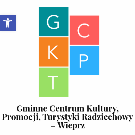
Skip to content
Open toolbar
Gminne Centrum Kultury,
Promocji, Turystyki Radziechowy
– Wieprz