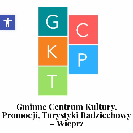
Skip to content
Open toolbar
Gminne Centrum Kultury,
Promocji, Turystyki Radziechowy
– Wieprz