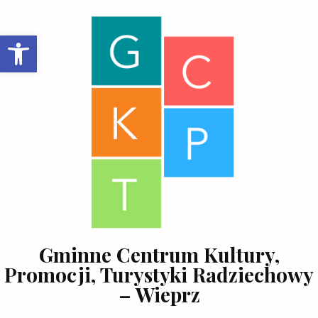
Skip to content
Open toolbar
Gminne Centrum Kultury,
Promocji, Turystyki Radziechowy
– Wieprz