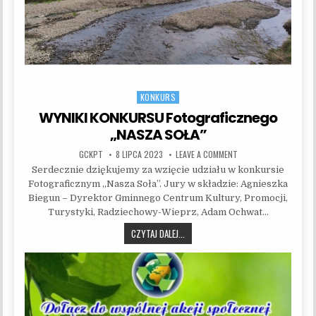
KONKURS
Posted in
WYNIKI KONKURSU Fotograficznego
„NASZA SOŁA”
AUTHOR:
PUBLISHED DATE:
ON WYNIKI KONKURSU 
GCKPT
8 LIPCA 2023
LEAVE A COMMENT
Serdecznie dziękujemy za wzięcie udziału w konkursie
Fotograficznym „Nasza Soła”. Jury w składzie: Agnieszka
Biegun – Dyrektor Gminnego Centrum Kultury, Promocji,
Turystyki, Radziechowy-Wieprz, Adam Ochwat…
WYNIKI KONKURSU FOTOGRAFICZNEGO
CZYTAJ DALEJ...