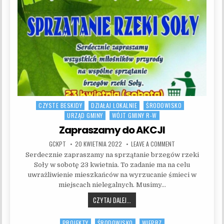
CZYSTE BESKIDY
DZIAŁAJ LOKALNIE
ŚRODOWISKO
Posted in
URZĄD GMINY
WÓJT GMINY R-W
Zapraszamy do AKCJI
AUTHOR:
PUBLISHED DATE:
ON ZAPRASZAMY DO 
GCKPT
20 KWIETNIA 2022
LEAVE A COMMENT
Serdecznie zapraszamy na sprzątanie brzegów rzeki
Soły w sobotę 23 kwietnia. To zadanie ma na celu
uwrażliwienie mieszkańców na wyrzucanie śmieci w
miejscach nielegalnych. Musimy…
ZAPRASZAMY DO AKCJI
CZYTAJ DALEJ...
PROJEKTY
ŚRODOWISKO
WIEPRZ
Posted in