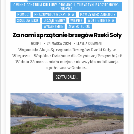
GMINNE CENTRUM KULTURY, PROMOCJI, TURYSTYKI RADZIECHOWY-
WIEPRZ
POMOC
PRACOWNICY GCKPT R-W
PZW ŻYWIEC ZABŁOCIE
ŚRODOWISKO
URZĄD GMINY
WIEPRZ
WÓJT GMINY R-W
WYDARZENIE
ŻYWIEC ZDRÓJ
Za nami sprzątanie brzegów Rzeki Soły
AUTHOR:
PUBLISHED DATE:
ON ZA NAMI SPRZĄTA
GCKPT
24 MARCA 2024
LEAVE A COMMENT
Wspaniała Akcja Sprzątania Brzegów Rzeki Soły w
Wieprzu – Wspólne Działanie dla Czystszej Przyszłości!
W dniu 23 marca miała miejsce niezwykła mobilizacja
społeczna w Gminie…
ZA NAMI SPRZĄTANIE BRZEGÓW RZEK
CZYTAJ DALEJ...