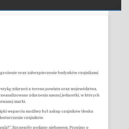
𝗢 𝗧𝗟𝗘𝗡𝗞𝗨 𝗪𝗘̨𝗚𝗟𝗔
agrożenie oraz zabezpieczenie budynków czujnikami
atystykę zdarzeń z terenu powiatu oraz województwa,
zeanalizowano zdarzenia naszej jednostki, w których
mowanej marki.
ięki wsparciu możliwy był zakup czujników tlenku
dostarczenie czujników.
 węgla?”. Szczegóły podamy niebawem. Prosimy o