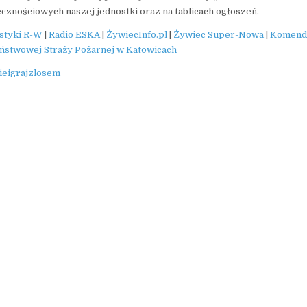
ecznościowych naszej jednostki oraz na tablicach ogłoszeń.
styki R-W
|
Radio ESKA
|
ŻywiecInfo.pl
|
Żywiec Super-Nowa
|
Komenda
stwowej Straży Pożarnej w Katowicach
ieigrajzlosem