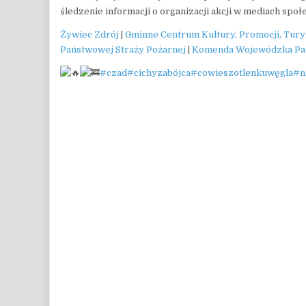
śledzenie informacji o organizacji akcji w mediach społ
Żywiec Zdrój
|
Gminne Centrum Kultury, Promocji, Tury
Państwowej Straży Pożarnej
|
Komenda Wojewódzka Pań
#czad
#cichyzabójca
#cowieszotlenkuwęgla
#n