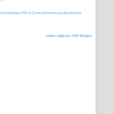
 Powiatowa PSP w Żywcu
|
Prewencja Społeczna
tekst i zdjęcia: OSP Wieprz