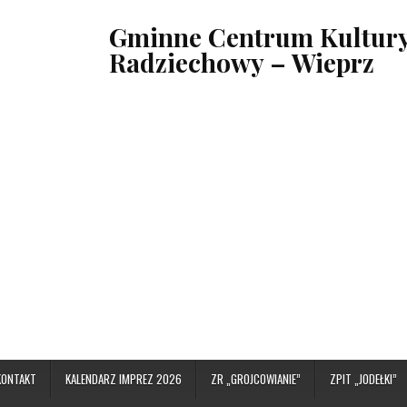
Gminne Centrum Kultury,
Radziechowy – Wieprz
KONTAKT
KALENDARZ IMPREZ 2026
ZR „GROJCOWIANIE”
ZPIT „JODEŁKI”