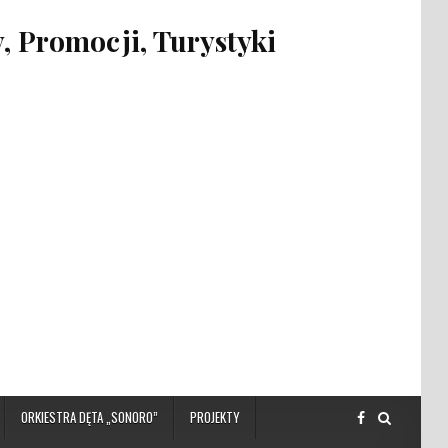
 Promocji, Turystyki
ORKIESTRA DĘTA „SONORO”
PROJEKTY