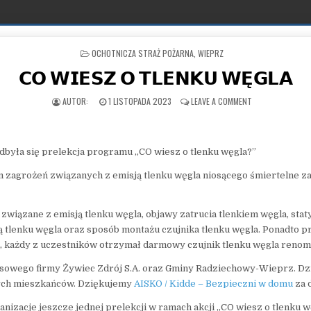
POSTED IN
OCHOTNICZA STRAŻ POŻARNA
,
WIEPRZ
𝗖𝗢 𝗪𝗜𝗘𝗦𝗭 𝗢 𝗧𝗟𝗘𝗡𝗞𝗨 𝗪𝗘̨𝗚𝗟𝗔
PUBLISHED DATE:
ON 𝗖𝗢 𝗪𝗜𝗘𝗦𝗭 
1 LISTOPADA 2023
LEAVE A COMMENT
yła się prelekcja programu „CO wiesz o tlenku węgla?”
 zagrożeń związanych z emisją tlenku węgla niosącego śmiertelne z
związane z emisją tlenku węgla, objawy zatrucia tlenkiem węgla, st
tlenku węgla oraz sposób montażu czujnika tlenku węgla. Ponadto pr
ji, każdy z uczestników otrzymał darmowy czujnik tlenku węgla reno
ansowego firmy Żywiec Zdrój S.A. oraz Gminy Radziechowy-Wieprz. Dz
zych mieszkańców. Dziękujemy
AISKO / Kidde – Bezpieczni w domu
za 
ganizacje jeszcze jednej prelekcji w ramach akcji „CO wiesz o tlenku