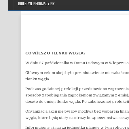
BIULETYN INFORMACYJNY
𝗖𝗢 𝗪𝗜𝗘𝗦𝗭 𝗢 𝗧𝗟𝗘𝗡𝗞𝗨 𝗪𝗘̨𝗚𝗟𝗔?
W dniu 27 października w Domu Ludowym w Wieprzu odb
Głównym celem akcji było przedstawienie mieszkańcom
tlenku węgla.
Podczas godzinnej prelekcji przedstawiono zagrożenia 
sposoby zapobiegania zagrożeniom związanym z emisją 
doszło do emisji tlenku węgla. Po zakończonej prelekc
Organizacja akcji nie byłaby możliwa bez wsparcia fin
węgla, które będą stały na straży bezpieczeństwa nas
Informujemy, iż nasza jednostka planuje w tym roku or