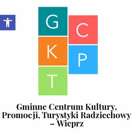
Skip to content
Open toolbar
Gminne Centrum Kultury,
Promocji, Turystyki Radziechowy
– Wieprz