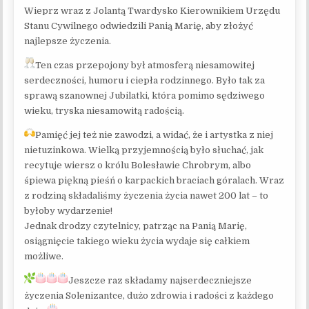
Wieprz wraz z Jolantą Twardysko Kierownikiem Urzędu
Stanu Cywilnego odwiedzili Panią Marię, aby złożyć
najlepsze życzenia.
Ten czas przepojony był atmosferą niesamowitej
serdeczności, humoru i ciepła rodzinnego. Było tak za
sprawą szanownej Jubilatki, która pomimo sędziwego
wieku, tryska niesamowitą radością.
Pamięć jej też nie zawodzi, a widać, że i artystka z niej
nietuzinkowa. Wielką przyjemnością było słuchać, jak
recytuje wiersz o królu Bolesławie Chrobrym, albo
śpiewa piękną pieśń o karpackich braciach góralach. Wraz
z rodziną składaliśmy życzenia życia nawet 200 lat – to
byłoby wydarzenie!
Jednak drodzy czytelnicy, patrząc na Panią Marię,
osiągnięcie takiego wieku życia wydaje się całkiem
możliwe.
Jeszcze raz składamy najserdeczniejsze
życzenia Solenizantce, dużo zdrowia i radości z każdego