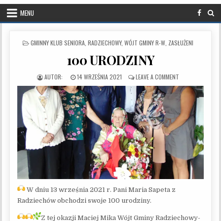
MENU
POSTED IN
GMINNY KLUB SENIORA
,
RADZIECHOWY
,
WÓJT GMINY R-W
,
ZASŁUŻENI
100 URODZINY
PUBLISHED DATE:
ON 100 URODZIN
14 WRZEŚNIA 2021
LEAVE A COMMENT
W dniu 13 września 2021 r. Pani Maria Sapeta z
Radziechów obchodzi swoje 100 urodziny.
Z tej okazji Maciej Mika Wójt Gminy Radziechowy-