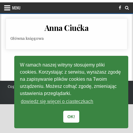
MENU
Anna Ciućka
Główna księgowa
W ramach naszej witryny stosujemy pliki
cookies. Korzystając z serwisu, wyrażasz zgodę
na zapisywanie plików cookies na Twoim
urządzeniu. Możesz cofnąć zgodę, zmieniając
Copyright © 2026 Gminne Centrum Kultury, Promocji, Turystyki
Radziechowy - Wieprz
ustawienia przeglądarki.
Design by ThemesDNA.com
dowiedz się więcej o ciasteczkach
OK!