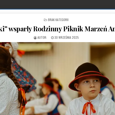
POSTED IN
BRAK KATEGORII
ki” wsparły Rodzinny Piknik Marzeń An
PUBLISHED DATE:
30 WRZEŚNIA 2025