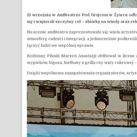
21 września w Amfiteatrze Pod Grojcem w Żywcu odby
się i wspierali szczytny cel – zbiórkę na windę oraz reh
Na scenie amfiteatru zaprezentowało się wielu artystó
atmosferę radości i integracji, a jednocześnie podkreśli
łączyć ludzi we wspólnej sprawie.
Rodzinny Piknik Marzeń Anastazji obfitował w liczne
wypieków, bigosu, kiełbasy z grilla czy waty cukrowej 
Dzięki wspólnemu zaangażowaniu organizatorów, artystó