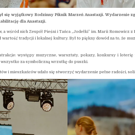
ł się wyjątkowy Rodzinny Piknik Marzeń Anastazji. Wydarzenie zg
abilitację dla Anastazji.
w, a wśród nich Zespół Pieśni i Tańca „Jodełki” im. Marii Romowicz
ł wartość tradycji i lokalnej kultury. Był to piękny dowód na to, że mu
 atrakcje: występy muzyczne, warsztaty, pokazy, konkursy i loter
– wszystko za symboliczną wrzutkę do puszki.
w i mieszkańców udało się stworzyć wydarzenie pełne radości, solid