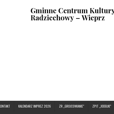
Gminne Centrum Kultury,
Radziechowy – Wieprz
KONTAKT
KALENDARZ IMPREZ 2026
ZR „GROJCOWIANIE”
ZPIT „JODEŁKI”