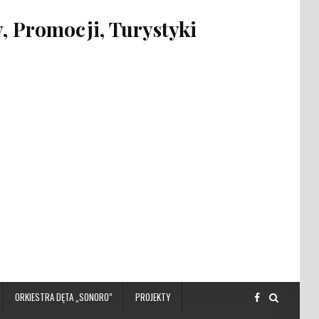
 Promocji, Turystyki
ORKIESTRA DĘTA „SONORO”
PROJEKTY