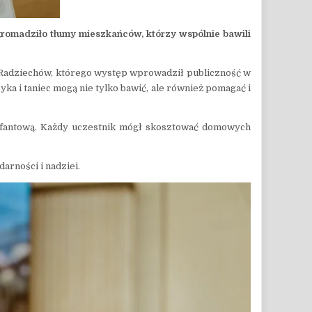
romadziło tłumy mieszkańców, którzy wspólnie bawili
 z Radziechów, którego występ wprowadził publiczność w
zyka i taniec mogą nie tylko bawić, ale również pomagać i
ię fantową. Każdy uczestnik mógł skosztować domowych
arności i nadziei.