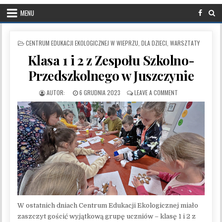
MENU
POSTED IN
CENTRUM EDUKACJI EKOLOGICZNEJ W WIEPRZU
,
DLA DZIECI
,
WARSZTATY
Klasa 1 i 2 z Zespołu Szkolno-
Przedszkolnego w Juszczynie
PUBLISHED DATE:
ON KLASA 1 I 2 
6 GRUDNIA 2023
LEAVE A COMMENT
W ostatnich dniach Centrum Edukacji Ekologicznej miało
zaszczyt gościć wyjątkową grupę uczniów – klasę 1 i 2 z