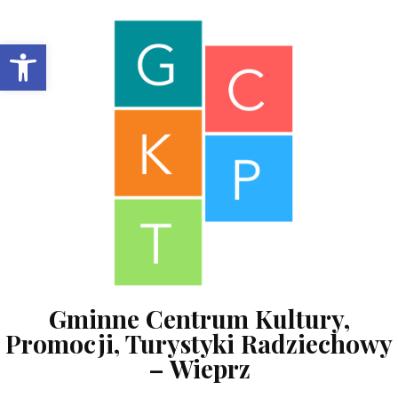
Skip to content
Open toolbar
Gminne Centrum Kultury,
Promocji, Turystyki Radziechowy
– Wieprz