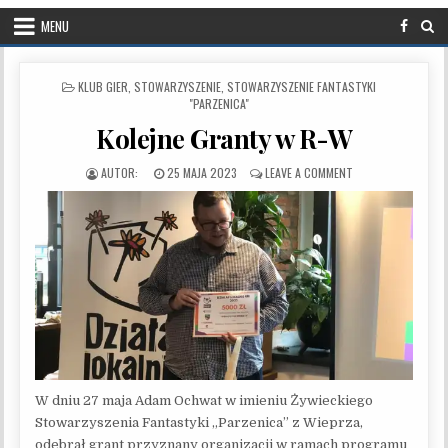
MENU
POSTED IN
KLUB GIER
,
STOWARZYSZENIE
,
STOWARZYSZENIE FANTASTYKI
"PARZENICA"
Kolejne Granty w R-W
PUBLISHED DATE:
ON KOLEJNE GRANT
25 MAJA 2023
LEAVE A COMMENT
W dniu 27 maja Adam Ochwat w imieniu Żywieckiego
Stowarzyszenia Fantastyki „Parzenica” z Wieprza,
odebrał grant przyznany organizacji w ramach programu