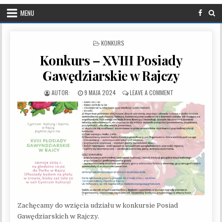
MENU
POSTED IN
KONKURS
Konkurs – XVIII Posiady
Gawędziarskie w Rajczy
PUBLISHED DATE:
ON KONKURS – XVII
9 MAJA 2024
LEAVE A COMMENT
Zachęcamy do wzięcia udziału w konkursie Posiad
Gawędziarskich w Rajczy.