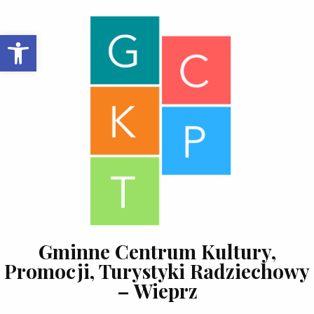
Skip to content
Open toolbar
Gminne Centrum Kultury,
Promocji, Turystyki Radziechowy
– Wieprz