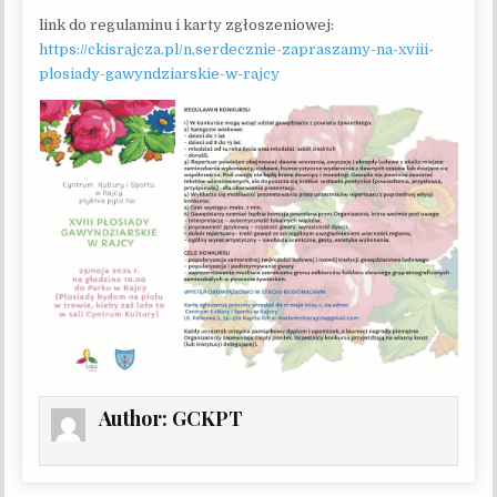
link do regulaminu i karty zgłoszeniowej:
https://ckisrajcza.pl/n,serdecznie-zapraszamy-na-xviii-
plosiady-gawyndziarskie-w-rajcy
Author:
GCKPT