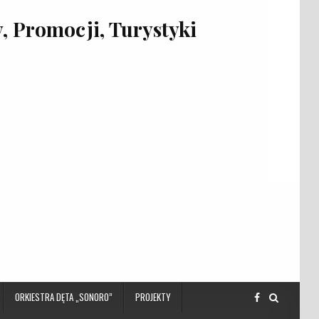
 Promocji, Turystyki
ORKIESTRA DĘTA „SONORO”
PROJEKTY