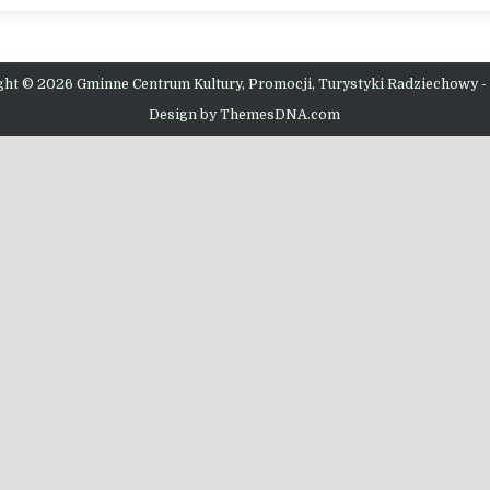
ght © 2026 Gminne Centrum Kultury, Promocji, Turystyki Radziechowy -
Design by ThemesDNA.com