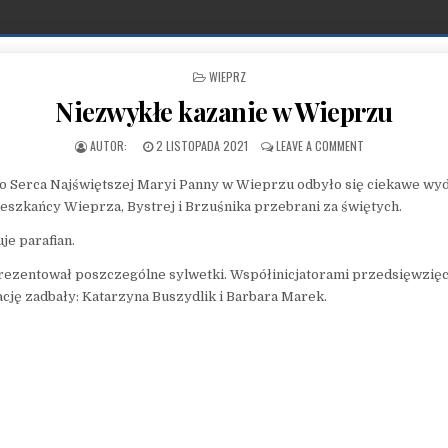
POSTED IN
WIEPRZ
Niezwykłe kazanie w Wieprzu
PUBLISHED DATE:
ON NIEZWYKŁE KA
2 LISTOPADA 2021
LEAVE A COMMENT
 Serca Najświętszej Maryi Panny w Wieprzu odbyło się ciekawe wyda
ieszkańcy Wieprza, Bystrej i Brzuśnika przebrani za świętych.
je parafian.
rezentował poszczególne sylwetki. Współinicjatorami przedsięwzięci
ację zadbały: Katarzyna Buszydlik i Barbara Marek.