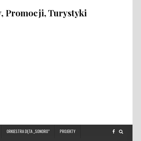
 Promocji, Turystyki
ORKIESTRA DĘTA „SONORO”
PROJEKTY