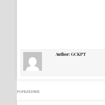
Author:
GCKPT
Nawigacja wpisu