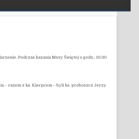
ZANIE W WIEPRZU
rzenie. Podczas kazania Mszy Świętej o godz.: 10:30
a – razem z ks. Kierpcem – byli ks. proboszcz Jerzy