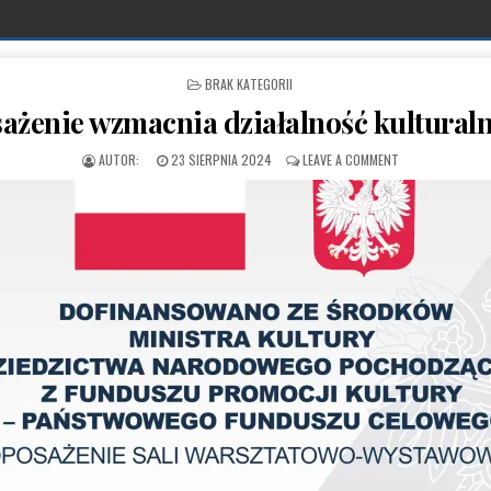
POSTED IN
BRAK KATEGORII
żenie wzmacnia działalność kulturalną 
PUBLISHED DATE:
ON NOWOCZESNE 
23 SIERPNIA 2024
LEAVE A COMMENT