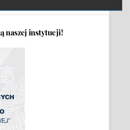
naszej instytucji!
WYPOSAŻENIE WZMACNIA DZIAŁALNOŚĆ KULTURALNĄ NASZEJ INSTYTUCJI!