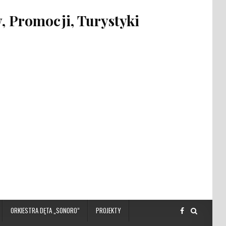
 Promocji, Turystyki
ORKIESTRA DĘTA „SONORO”
PROJEKTY