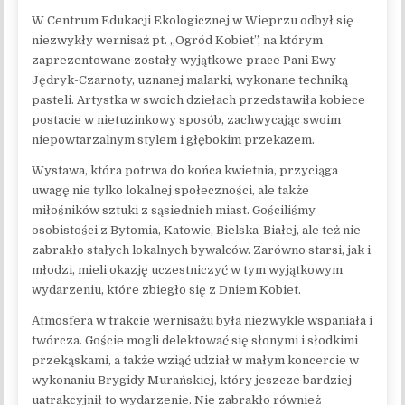
W Centrum Edukacji Ekologicznej w Wieprzu odbył się
niezwykły wernisaż pt. „Ogród Kobiet”, na którym
zaprezentowane zostały wyjątkowe prace Pani Ewy
Jędryk-Czarnoty, uznanej malarki, wykonane techniką
pasteli. Artystka w swoich dziełach przedstawiła kobiece
postacie w nietuzinkowy sposób, zachwycając swoim
niepowtarzalnym stylem i głębokim przekazem.
Wystawa, która potrwa do końca kwietnia, przyciąga
uwagę nie tylko lokalnej społeczności, ale także
miłośników sztuki z sąsiednich miast. Gościliśmy
osobistości z Bytomia, Katowic, Bielska-Białej, ale też nie
zabrakło stałych lokalnych bywalców. Zarówno starsi, jak i
młodzi, mieli okazję uczestniczyć w tym wyjątkowym
wydarzeniu, które zbiegło się z Dniem Kobiet.
Atmosfera w trakcie wernisażu była niezwykle wspaniała i
twórcza. Goście mogli delektować się słonymi i słodkimi
przekąskami, a także wziąć udział w małym koncercie w
wykonaniu Brygidy Murańskiej, który jeszcze bardziej
uatrakcyjnił to wydarzenie. Nie zabrakło również