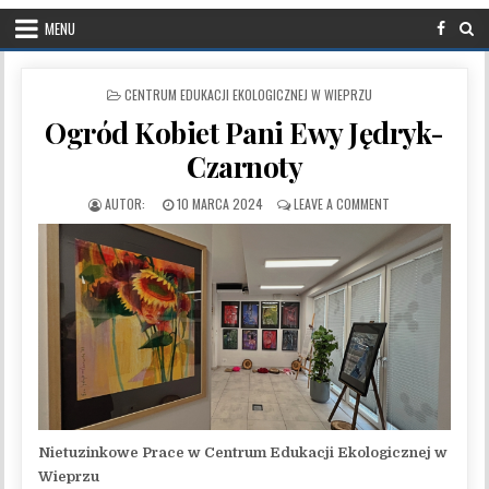
MENU
POSTED IN
CENTRUM EDUKACJI EKOLOGICZNEJ W WIEPRZU
Ogród Kobiet Pani Ewy Jędryk-
Czarnoty
PUBLISHED DATE:
ON OGRÓD KOBIET 
10 MARCA 2024
LEAVE A COMMENT
Nietuzinkowe Prace w Centrum Edukacji Ekologicznej w
Wieprzu