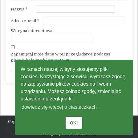
Nazwa
*
Adres e-mail
*
Witryna internetowa
Zapamiętaj moje dane w tej przeglądarce podczas
pisania kolejnych komentarzy.
W ramach naszej witryny stosujemy pliki
cookies. Korzystając z serwisu, wyrażasz zgodę
na zapisywanie plików cookies na Twoim
urządzeniu. Możesz cofnąć zgodę, zmieniając
ustawienia przeglądarki.
dowiedz się więcej o ciasteczkach
Copyright © 2026 Gminne Centrum Kultury, Promocji, Turystyki
OK!
Radziechowy - Wieprz
Design by ThemesDNA.com