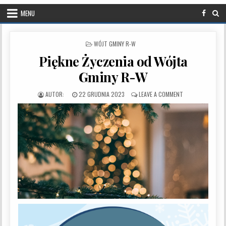
MENU
POSTED IN
WÓJT GMINY R-W
Piękne Życzenia od Wójta
Gminy R-W
PUBLISHED DATE:
ON PIĘKNE ŻYCZE
22 GRUDNIA 2023
LEAVE A COMMENT