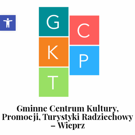
Skip to content
Open toolbar
Gminne Centrum Kultury,
Promocji, Turystyki Radziechowy
– Wieprz