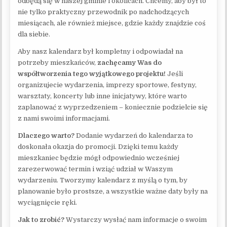
odbędą się w naszej gminie i okolicach. Chcemy, aby był to
nie tylko praktyczny przewodnik po nadchodzących
miesiącach, ale również miejsce, gdzie każdy znajdzie coś
dla siebie.
Aby nasz kalendarz był kompletny i odpowiadał na
potrzeby mieszkańców,
zachęcamy Was do
współtworzenia tego wyjątkowego projektu!
Jeśli
organizujecie wydarzenia, imprezy sportowe, festyny,
warsztaty, koncerty lub inne inicjatywy, które warto
zaplanować z wyprzedzeniem – koniecznie podzielcie się
z nami swoimi informacjami.
Dlaczego warto?
Dodanie wydarzeń do kalendarza to
doskonała okazja do promocji. Dzięki temu każdy
mieszkaniec będzie mógł odpowiednio wcześniej
zarezerwować termin i wziąć udział w Waszym
wydarzeniu. Tworzymy kalendarz z myślą o tym, by
planowanie było prostsze, a wszystkie ważne daty były na
wyciągnięcie ręki.
Jak to zrobić?
Wystarczy wysłać nam informacje o swoim