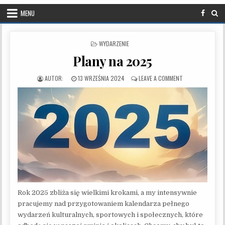
MENU
POSTED IN
WYDARZENIE
Plany na 2025
PUBLISHED DATE:
ON PLANY NA 20
13 WRZEŚNIA 2024
LEAVE A COMMENT
Rok 2025 zbliża się wielkimi krokami, a my intensywnie
pracujemy nad przygotowaniem kalendarza pełnego
wydarzeń kulturalnych, sportowych i społecznych, które