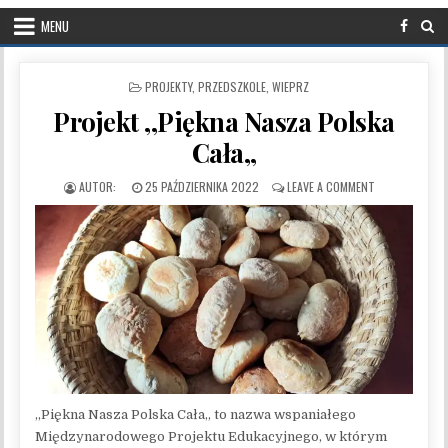
MENU
POSTED IN
PROJEKTY
,
PRZEDSZKOLE
,
WIEPRZ
Projekt ,,Piękna Nasza Polska
Cała,,
PUBLISHED DATE:
ON PROJEKT ,,
25 PAŹDZIERNIKA 2022
LEAVE A COMMENT
,,Piękna Nasza Polska Cała,, to nazwa wspaniałego
Międzynarodowego Projektu Edukacyjnego, w którym