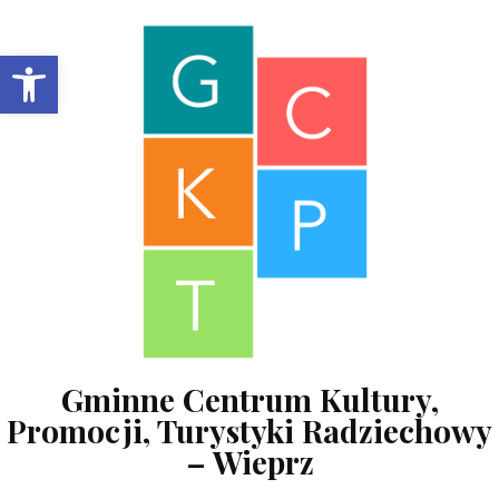
Skip to content
Open toolbar
Gminne Centrum Kultury,
Promocji, Turystyki Radziechowy
– Wieprz