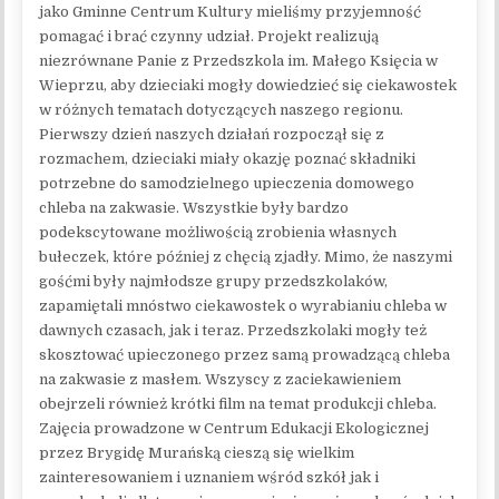
jako Gminne Centrum Kultury mieliśmy przyjemność
pomagać i brać czynny udział. Projekt realizują
niezrównane Panie z Przedszkola im. Małego Księcia w
Wieprzu, aby dzieciaki mogły dowiedzieć się ciekawostek
w różnych tematach dotyczących naszego regionu.
Pierwszy dzień naszych działań rozpoczął się z
rozmachem, dzieciaki miały okazję poznać składniki
potrzebne do samodzielnego upieczenia domowego
chleba na zakwasie. Wszystkie były bardzo
podekscytowane możliwością zrobienia własnych
bułeczek, które później z chęcią zjadły. Mimo, że naszymi
gośćmi były najmłodsze grupy przedszkolaków,
zapamiętali mnóstwo ciekawostek o wyrabianiu chleba w
dawnych czasach, jak i teraz. Przedszkolaki mogły też
skosztować upieczonego przez samą prowadzącą chleba
na zakwasie z masłem. Wszyscy z zaciekawieniem
obejrzeli również krótki film na temat produkcji chleba.
Zajęcia prowadzone w Centrum Edukacji Ekologicznej
przez Brygidę Murańską cieszą się wielkim
zainteresowaniem i uznaniem wśród szkół jak i