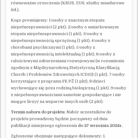
równoważne orzeczenia (KRUS, ZUS, służby mundurowe
itd.),
Kogo premiujemy: 1/osoby o znacznym stopniu
niepełnosprawności (2 pkt), 2/osoby o umiarkowanym
stopniu niepełnosprawności (1 pkt), 3/osoby z
niepełnosprawnością sprzężoną (1 pkt), 4/osoby z
chorobami psychicznymi (1 pkt), 5/osoby z
niepełnosprawnością intelektualną (1 pkt), 6/osoby z
całościowymi zaburzeniami rozwojowymi (w rozumieniu
zgodnym z Międzynarodową Statystyczną Klasyfikacją
Chorób i Problemów Zdrowotnych ICD10) (1 pkt), 7/osoby
korzystające z programu FE PŻ (1 pkt), 8/dzieci
wychowujące się poza rodziną biologiczną (1 pkt), 9/osoby
z niepełnosprawnościami samotnie gospodarujące i nie
mogące liczyć na wsparcie innych osób (2 pkt).
Termin naboru do projektu:
Nabór uczestników do
projektu prowadzony będzie począwszy od dnia
publikacji niniejszego ogłoszenia
do 27 września 2024r.
Zgłoszenie obejmuje następujące dokumenty: 1.