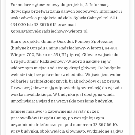
Formularz zgłoszeniowy do projektu, 2. Informacja
dotycząca przetwarzania danych osobowych. Informacji i
wskazówek o projekcie udziela: Sylwia Gabryel tel. 601
434 020 lub 33 8676 615 oraz mail:
gops.sgabryel@radziechowy-wieprz.pl
Biuro projektu: Gminny Ośrodek Pomocy Społecznej
(budynek Urzędu Gminy Radziechowy-Wieprz), 34-381
Wieprz 700, Biuro nr 25 ( III piętro). Główne wejście do
Urzędu Gminy Radziechowy-Wieprz znajduje się w
widocznym miejscu od strony drogi głównej. Do budynku
wchodzi się bezpośrednio z chodnika. Wejście jest wolne
od barier architektonicznych: brak schodów oraz progu.
Drzwi wejściowe mają odpowiednią szerokość do wjazdu
wózka inwalidzkiego. W budynku jest dostępna winda
umożliwiająca wjazd na wszystkie poziomy budynku.
Istnieje możliwość zapewnienia asysty przez
pracowników Urzędu Gminy, po wcześniejszym
uzgodnieniu telefonicznym pod numerem 33 867 66 10.
Przy budynku, obok wejścia głównego, wydzielone są dwa