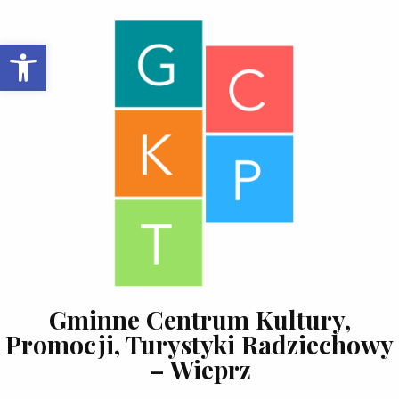
Skip to content
Open toolbar
Gminne Centrum Kultury,
Promocji, Turystyki Radziechowy
– Wieprz