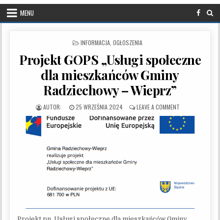
MENU
POSTED IN
INFORMACJA
,
OGŁOSZENIA
Projekt GOPS „Usługi społeczne
dla mieszkańców Gminy
Radziechowy – Wieprz”
PUBLISHED DATE:
ON PROJEKT GOP
25 WRZEŚNIA 2024
LEAVE A COMMENT
Projekt pn. Usługi społeczne dla mieszkańców Gminy