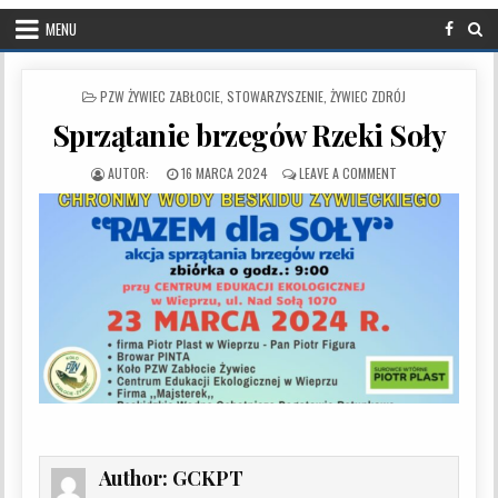
MENU
POSTED IN
PZW ŻYWIEC ZABŁOCIE
,
STOWARZYSZENIE
,
ŻYWIEC ZDRÓJ
Sprzątanie brzegów Rzeki Soły
PUBLISHED DATE:
ON SPRZĄTANIE B
16 MARCA 2024
LEAVE A COMMENT
Author:
GCKPT