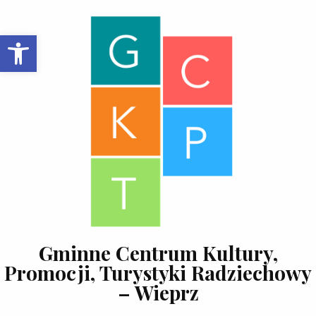
Skip to content
Open toolbar
Gminne Centrum Kultury,
Promocji, Turystyki Radziechowy
– Wieprz