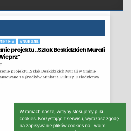
MINY R-W
WYDARZENIE
ie projektu „Szlak Beskidzkich Murali
Wieprz”
ON ANNA FICOŃ – PODSUMOWANIE PROJEKTU „SZLAK BESKIDZKICH MURALI W GMINIE RAD
NT
zenie projektu „Szlak Beskidzkich Murali w Gminie
ansowano ze środków Ministra Kultury, Dziedzictwa
h…
 PROJEKTU „SZLAK BESKIDZKICH MURALI W GMINIE RADZIECHOWY-WIEPRZ”
W ramach naszej witryny stosujemy pliki
cookies. Korzystając z serwisu, wyrażasz zgodę
na zapisywanie plików cookies na Twoim