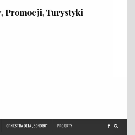
 Promocji, Turystyki
ORKIESTRA DĘTA „SONORO”
PROJEKTY