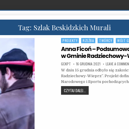
Tag:
Szlak Beskidzkich Murali
PROJEKTY
RZEŹBA
TWÓRCY
WÓJT G
Posted in
Anna Ficoń – Podsumowan
w Gminie Radziechowy-
AUTHOR:
PUBLISHED DATE:
GCKPT
16 GRUDNIA 2021
LEAVE A COMME
W dniu 15 grudnia odbyło się zakońc
Radziechowy-Wieprz”. Projekt dofin
Narodowego i Sportu pochodzącyc
ANNA FICOŃ – PODSUMOWANIE
CZYTAJ DALEJ...