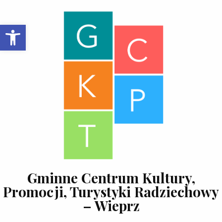
Skip to content
Open toolbar
Gminne Centrum Kultury,
Promocji, Turystyki Radziechowy
– Wieprz