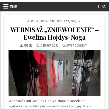
MENU
POSTED IN
WIEPRZ
,
WYDARZENIE
,
WYSTAWA
,
ZDJĘCIA
WERNISAŻ „ZNIEWOLENIE” –
Ewelina Hojdys-Noga
PUBLISHED DATE:
ON WERNISAŻ „ZNI
10 MARCA 2023
LEAVE A COMMENT
Wernisaż Pani Eweliny Hodjys-Noga to specjalne
wydarzenie, na którym prezentowane były jej dzieła