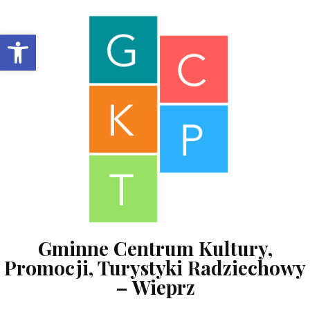
Skip to content
Open toolbar
Gminne Centrum Kultury,
Promocji, Turystyki Radziechowy
– Wieprz