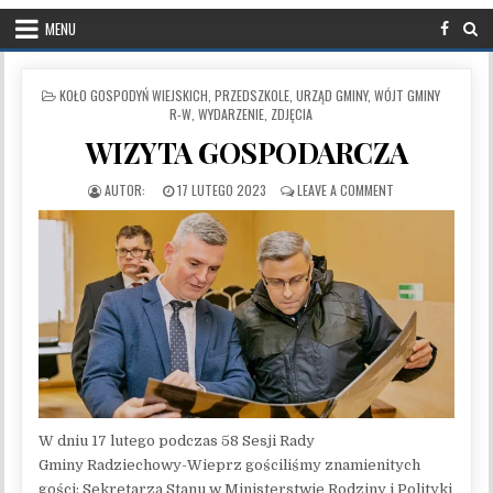
MENU
POSTED IN
KOŁO GOSPODYŃ WIEJSKICH
,
PRZEDSZKOLE
,
URZĄD GMINY
,
WÓJT GMINY
R-W
,
WYDARZENIE
,
ZDJĘCIA
WIZYTA GOSPODARCZA
PUBLISHED DATE:
ON WIZYTA GOSP
17 LUTEGO 2023
LEAVE A COMMENT
W dniu 17 lutego podczas 58 Sesji Rady
Gminy Radziechowy-Wieprz gościliśmy znamienitych
gości: Sekretarza Stanu w Ministerstwie Rodziny i Polityki