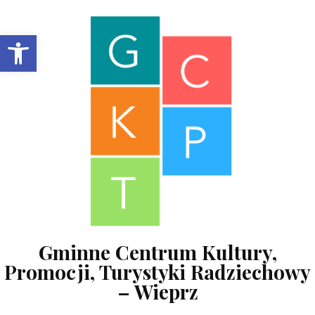
Skip to content
Open toolbar
Gminne Centrum Kultury,
Promocji, Turystyki Radziechowy
– Wieprz