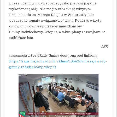
przez uczniów mogli zobaczyć jako pierwsi pięknie
wykończoną salę. Nie mogło zabraknąć wizyty w
Przedszkolu im. Małego Księcia w Wieprzu, gdzie
poruszono tematy związane z oświatą. Podczas wizyty
omówiono również potrzeby mieszkańców
Gminy Radziechowy-Wieprz, a także plany rozwojowe na
najbliższe lata.
AZK
transmisja z Sesji Rady Gminy dostępna pod linkiem:
https://transmisjaobrad.info/videos/10540/lviii-sesja-rady-
gminy-radziechowy-wieprz