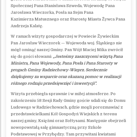
Społecznej Pana Stanisława Szweda, Wojewodę Pana
Jarosława Wieczorka, Posła na Sejm Pana
Kazimierza Matusznego oraz Starostę Miasta Żywca Pana
Andrzeja Kalatę.
W ramach wizyty gospodarczej w Powiecie Żywieckim
Pan Jarosław Wieczorek — Wojewoda woj. Śląskiego nie
mógł ominąć naszej Gminy. Pan Wójt Maciej Mika zwrócił
się do gości słowami:
„Jesteśmy zaszczyceni wizytą Pana
Ministra, Pana Wojewody, Pana Posła i Pana Starosty w
progach Gminy Radziechowy-Wieprz. Serdecznie
dziękujemy za wsparcie oraz okazaną pomoc w realizacji
różnego rodzaju przedsięwzięć i inwestycji”.
Wizyta przebiegła sprawnie i w miłej atmosferze. Po
zakończeniu 58 Sesji Rady Gminy goście udali się do Domu
Ludowego w Radziechowach, gdzie mogli porozmawiać z
przedstawicielkami Kół Gospodyń Wiejskich z terenu
naszej gminy, Księżmi oraz Sołtysami. Następnie obejrzeli
nowopowstałą salę gimnastyczną przy Szkole
Podstawowej w Przybędzy. Tam przywitani kwiatami