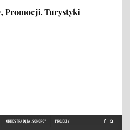
 Promocji, Turystyki
ORKIESTRA DĘTA „SONORO”
PROJEKTY