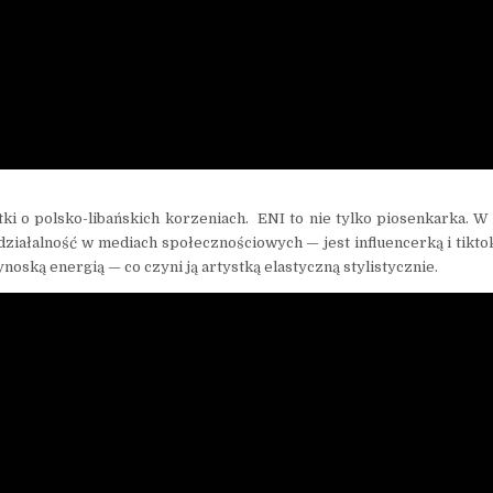
i o polsko-libańskich korzeniach. ENI to nie tylko piosenkarka. W 
 działalność w mediach społecznościowych — jest influencerką i tikt
oską energią — co czyni ją artystką elastyczną stylistycznie.