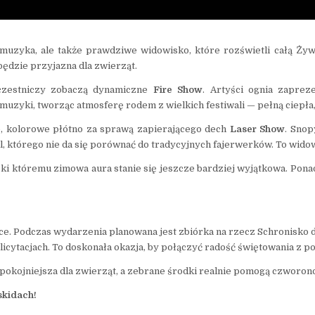
 muzyka, ale także prawdziwe widowisko, które rozświetli całą Ży
będzie przyjazna dla zwierząt.
czestniczy zobaczą dynamiczne
Fire Show
. Artyści ognia zaprez
muzyki, tworząc atmosferę rodem z wielkich festiwali — pełną ciepła,
, kolorowe płótno za sprawą zapierającego dech
Laser Show
. Snop
którego nie da się porównać do tradycyjnych fajerwerków. To widowis
 któremu zimowa aura stanie się jeszcze bardziej wyjątkowa. Ponad
serce. Podczas wydarzenia planowana jest zbiórka na rzecz Schronisk
licytacjach. To doskonała okazja, by połączyć radość świętowania z po
okojniejsza dla zwierząt, a zebrane środki realnie pomogą czworo
skidach!