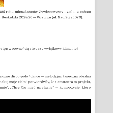
2025 roku mieszkańców Żywiecczyzny i gości z całego
Beskidzki 2025/26 w Wieprzu (ul. Nad Sołą 1070).
stęp z pewnością stworzy wyjątkowy klimat tej
iczne disco-polo / dance — melodyjna, taneczna, idealna
akuj moje ciało” potwierdziły, że CamaSutra to projekt,
 mnie”, „Chcę Cię mieć na chwilę” — kompozycje, które