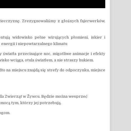
wiecczyznę. Zrezygnowaliśmy z głośnych fajerwerków,
entują widowisko pełne wirujących płomieni, iskier i
 energii i niepowtarzalnego klimatu
y światła przecinające noc, migotliwe animacje i efekty
ko wciąga, otula światłem, a nie straszy hukiem.
to na miejscu znajdą się strefy do odpoczynku, miejsce
o dla Zwierząt w Żywcu. Będzie można wesprzeć
mocą tym, którzy jej potrzebują.
nogom.