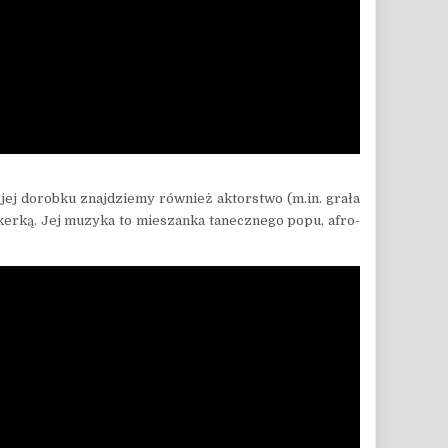
jej dorobku znajdziemy również aktorstwo (m.in. grała
okerką. Jej muzyka to mieszanka tanecznego popu, afro-