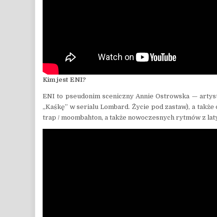
Kim jest ENI?
ENI to pseudonim sceniczny Annie Ostrowska — artystk
„Kaśkę” w serialu Lombard. Życie pod zastaw), a także
trap / moombahton, a także nowoczesnych rytmów z latyn