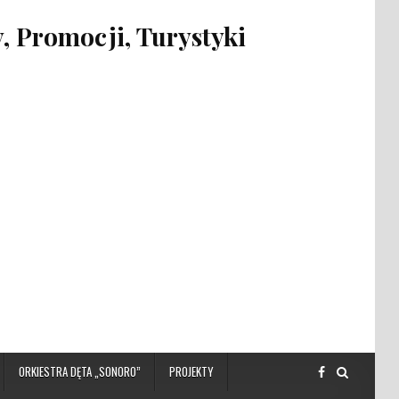
 Promocji, Turystyki
ORKIESTRA DĘTA „SONORO”
PROJEKTY