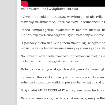
Pokazy, atrakcje i wyjątkowa oprawa
Sylwester Beskidzki 2025/26 w Wieprzu to nie tylko
stawiając na atmosferę, która zachwyci, a jednocześnie 
Przed rozpoczęciem dyskoteki z Radiem Bielsko u
hipnotyzujących choreografii. Ogień zatańczy w rytmie 
O północy niebo nad Wieprzem zmieni się w ogromne
wizualne zsynchronizowane z muzyką stworzą spektakl, 
Na uczestników czeka również imprezowy namiot, dzięki
na taniec oraz punkty gastronomiczne.
Dobro, kt
ó
re łączy
—
akcja charytatywna dla zwierząt
Sylwester Beskidzki to nie tylko zabawa, ale i dobre 
schronisko poprzez datki do puszek lub wziąć udział w 
Dzięki idei #NIESTRZELAMY noc sylwestrowa będzie sp
Do zobaczenia na najbardziej roztańczonej nocy w Be