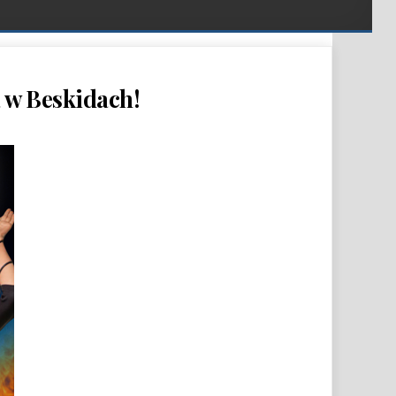
 w Beskidach!
 NA NAJBARDZIEJ ROZTAŃCZONEGO SYLWESTRA W BESKIDACH!