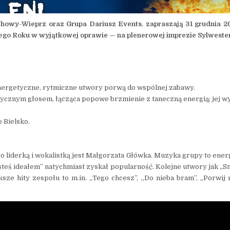
echowy-Wieprz oraz Grupa Dariusz Events
,
zapraszają 31 grudnia 
ego Roku w wyjątkowej oprawie — na plenerowej imprezie Sylwester 
nergetyczne, rytmiczne utwory porwą do wspólnej zabawy.
ycznym głosem, łącząca popowe brzmienie z taneczną energią; jej wy
 Bielsko.
 liderką i wokalistką jest Małgorzata Główka. Muzyka grupy to energ
steś ideałem” natychmiast zyskał popularność. Kolejne utwory jak „Sm
ze hity zespołu to m.in. „Tego chcesz”, „Do nieba bram”, „Porwij