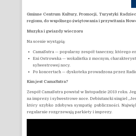
Gminne Centrum Kultury, Promocji, Turystyki Radzi
regionu, do wspólnego świętowania i przywitania Now
Muzyka i gwiazdy wieczoru
Na scenie wystąpią:
CamaSutra — popularny zespół taneczny, którego e
Eni Ostrowska — wokalistka z mocnym, charakteryst
sylwestrowej nocy.
Po koncertach — dyskoteka prowadzona przez Radio
Kim jest CamaSutra?
Zespół CamaSutra powstał w listopadzie 2013 roku. Jego
na imprezy i sylwestrowe noce. Debiutancki singiel „Je
który szybko zdobywa sympatię publiczności. Najwięks
regularnie rozgrzewają parkiety i imprezy.