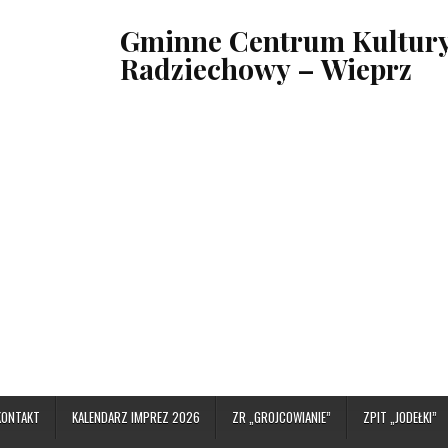
Gminne Centrum Kultury,
Radziechowy – Wieprz
KONTAKT
KALENDARZ IMPREZ 2026
ZR „GROJCOWIANIE”
ZPIT „JODEŁKI”