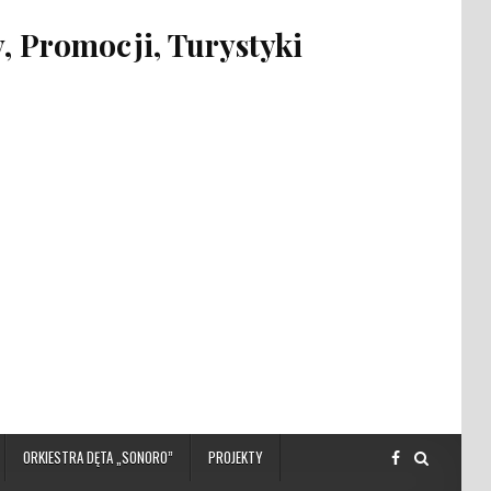
 Promocji, Turystyki
ORKIESTRA DĘTA „SONORO”
PROJEKTY