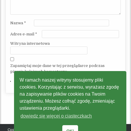
Nazwa
*
Adres e-mail
*
Witryna internetowa
Zapamiętaj moje dane w tej przeglądarce podczas
pisania kolejnych komentarzy.
W ramach naszej witryny stosujemy pliki
cookies. Korzystając z serwisu, wyrażasz zgodę
na zapisywanie plików cookies na Twoim
urządzeniu. Możesz cofnąć zgodę, zmieniając
ustawienia przeglądarki.
dowiedz się więcej o ciasteczkach
Copyright © 2026 Gminne Centrum Kultury, Promocji, Turystyki