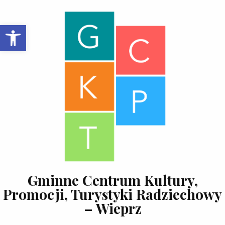
Skip to content
Open toolbar
Gminne Centrum Kultury,
Promocji, Turystyki Radziechowy
– Wieprz