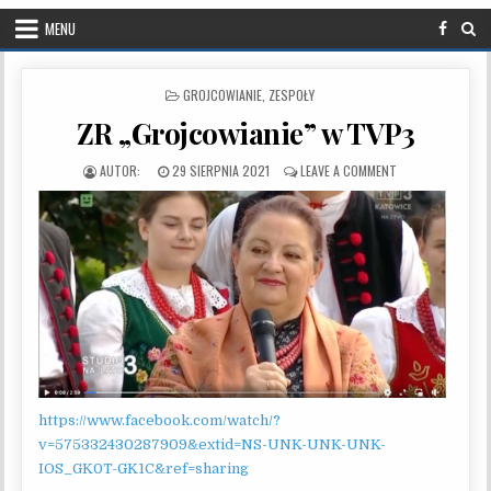
MENU
POSTED IN
GROJCOWIANIE
,
ZESPOŁY
ZR „Grojcowianie” w TVP3
PUBLISHED DATE:
ON ZR „GROJCOWI
29 SIERPNIA 2021
LEAVE A COMMENT
https://www.facebook.com/watch/?
v=575332430287909&extid=NS-UNK-UNK-UNK-
IOS_GK0T-GK1C&ref=sharing