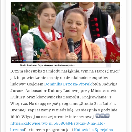
„Czym skorupka za młodu nasiąknie, tym na starość trąci”,
jak to powiedzenie ma się do działalności zespołów
ludowy? Gościem
Dominika Brzoza-Piprek
była Jadwiga
Jurasz, Ambasador Kultury Ludowej przy Ministerstwie
Kultury, oraz kierowniczka Zespołu „Grojcowianie” z
Wieprza. Na drugą część programu „Studio 3 na Lato” z
Brennej, zapraszamy w niedzielę, 29 sierpnia o godzinie
19:10. Więcej na naszej stronie internetowej:
https://katowice.tvp.pl/55580464/studio-3-na-lato-
brenna
Partnerem programu jest
Katowicka Specjalna