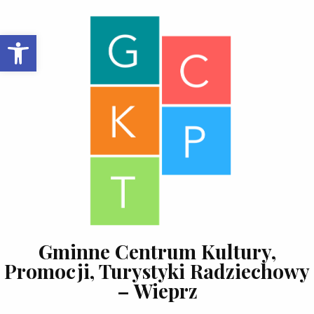
Skip to content
Open toolbar
Gminne Centrum Kultury,
Promocji, Turystyki Radziechowy
– Wieprz