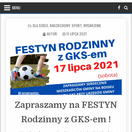
MENU
POSTED IN
DLA DZIECI
,
RADZIECHOWY
,
SPORT
,
WYDARZENIE
PUBLISHED DATE:
13 LIPCA 2021
Zapraszamy na FESTYN
Rodzinny z GKS-em !