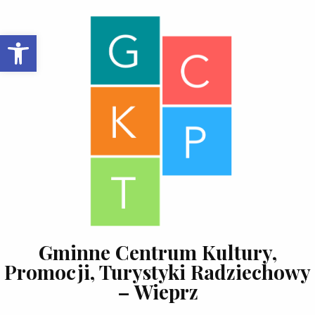
Skip to content
Open toolbar
Gminne Centrum Kultury,
Promocji, Turystyki Radziechowy
– Wieprz