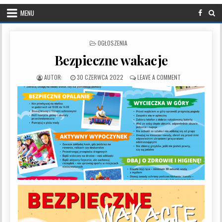
MENU
POSTED IN
OGŁOSZENIA
Bezpieczne wakacje
PUBLISHED DATE:
ON BEZPIECZNE 
30 CZERWCA 2022
LEAVE A COMMENT