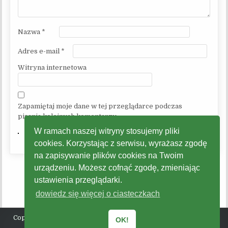
Nazwa
*
Adres e-mail
*
Witryna internetowa
Zapamiętaj moje dane w tej przeglądarce podczas
pisania kolejnych komentarzy.
W ramach naszej witryny stosujemy pliki
cookies. Korzystając z serwisu, wyrażasz zgodę
na zapisywanie plików cookies na Twoim
urządzeniu. Możesz cofnąć zgodę, zmieniając
ustawienia przeglądarki.
dowiedz się więcej o ciasteczkach
Copyright © 2026 Gminne Centrum Kultury, Promocji, Turystyki
OK!
Radziechowy - Wieprz