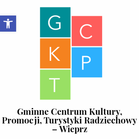
Skip to content
Open toolbar
Gminne Centrum Kultury,
Promocji, Turystyki Radziechowy
– Wieprz