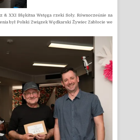
z & XXI Błękitna Wstęga rzeki Soły. Równocześnie na
nia był Polski Związek Wędkarski Żywiec Zabłocie we