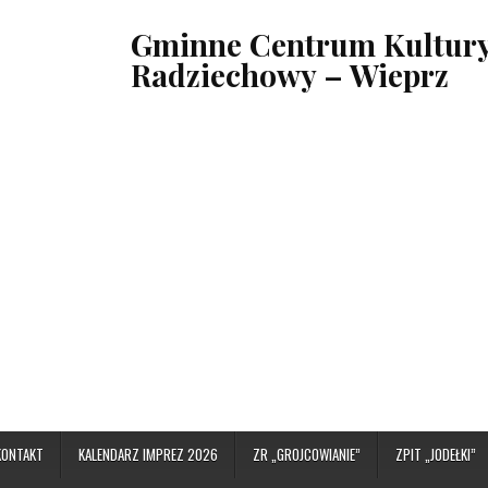
Gminne Centrum Kultury,
Radziechowy – Wieprz
KONTAKT
KALENDARZ IMPREZ 2026
ZR „GROJCOWIANIE”
ZPIT „JODEŁKI”