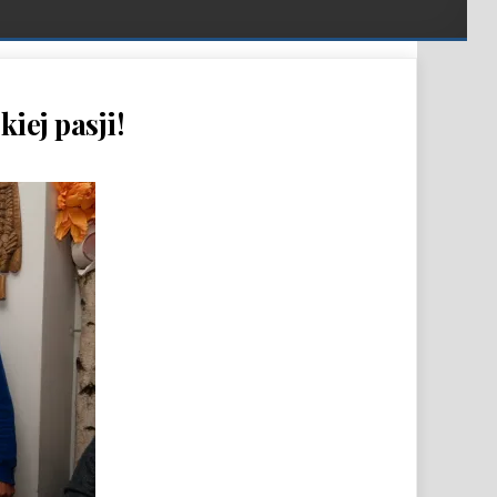
iej pasji!
 – JEDEN DZIEŃ WSPÓLNEJ WĘDKARSKIEJ PASJI!