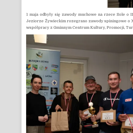
1 maja odbyły się zawody muchowe na rzece Sole o I
Jeziorze Żywieckim rozegrano zawody spiningowe o X
współpracy z Gminnym Centrum Kultury, Promocji, Tur