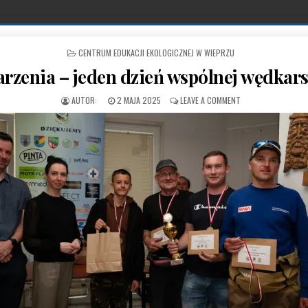
POSTED IN
CENTRUM EDUKACJI EKOLOGICZNEJ W WIEPRZU
zenia – jeden dzień wspólnej wędkarsk
PUBLISHED DATE:
ON DWA WYDARZENIA
2 MAJA 2025
LEAVE A COMMENT