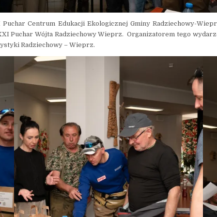
I Puchar Centrum Edukacji Ekologicznej Gminy Radziechowy-Wiepr
XI Puchar Wójta Radziechowy Wieprz. Organizatorem tego wydarze
ystyki Radziechowy – Wieprz.