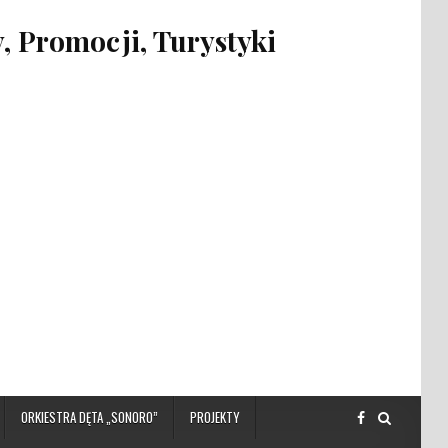
 Promocji, Turystyki
ORKIESTRA DĘTA „SONORO”
PROJEKTY