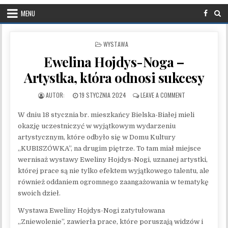
MENU
POSTED IN
WYSTAWA
Ewelina Hojdys-Noga –
Artystka, która odnosi sukcesy
PUBLISHED DATE:
ON EWELINA HOJ
19 STYCZNIA 2024
LEAVE A COMMENT
W dniu 18 stycznia br. mieszkańcy Bielska-Białej mieli
okazję uczestniczyć w wyjątkowym wydarzeniu
artystycznym, które odbyło się w Domu Kultury
„KUBISZÓWKA”, na drugim piętrze. To tam miał miejsce
wernisaż wystawy Eweliny Hojdys-Nogi, uznanej artystki,
której prace są nie tylko efektem wyjątkowego talentu, ale
również oddaniem ogromnego zaangażowania w tematykę
swoich dzieł.
Wystawa Eweliny Hojdys-Nogi zatytułowana
„Zniewolenie”, zawierła prace, które poruszają widzów i