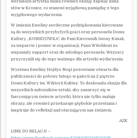
wernisażu artystka miała również okazję zapisać kilka
słów w Kronice, co stanowi wyjątkową pamiątkę z tego
wyjątkowego wydarzenia.
W imieniu Eweliny serdeczne podziękowania kierowane
są do wszystkich przybyłych gości oraz personelu Domu
Kultury „KUBISZÓWKA”, do Pani Kierownik Iwony Kusak,
za wsparcie i pomoc w organizacji, Panu Witoldowi za
wspaniały support oraz do młodego personelu. Wszyscy
przyczynili się do tego ważnego dla artystki wydarzenia.
Wystawa Eweliny Hojdys-Nogi pozostanie otwarta dla
publiczności do połowy lutego w galerii na 2 piętrze
Domu Kultury im. Wiktorii Kubisz. To doskonała okazja dla
wszystkich miłośników sztuki, aby zanurzyć się w
fascynującym świecie artystki, która nie tylko maluje
obrazy, ale również przekazuje głębokie przesłania i
inspiruje do refleksji nad otaczającym nas światem.
AZK
LINK DO RELACJI –
https://www.facebook.com/reel/706320734822338