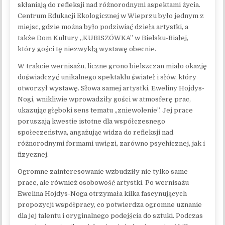
skłaniają do refleksji nad różnorodnymi aspektami życia.
Centrum Edukacji Ekologicznej w Wieprzu było jednym z
miejsc, gdzie można było podziwiać dzieła artystki, a
także Dom Kultury „KUBISZÓWKA” w Bielsku-Białej,
który gości tę niezwykłą wystawę obecnie.
W trakcie wernisażu, liczne grono bielszczan miało okazję
doświadczyć unikalnego spektaklu świateł i słów, który
otworzył wystawę. Słowa samej artystki, Eweliny Hojdys-
Nogi, wnikliwie wprowadziły gości w atmosferę prac,
ukazując głęboki sens tematu „zniewolenie”. Jej prace
poruszają kwestie istotne dla współczesnego
społeczeństwa, angażując widza do refleksji nad
różnorodnymi formami uwięzi, zarówno psychicznej, jak i
fizycznej.
Ogromne zainteresowanie wzbudziły nie tylko same
prace, ale również osobowość artystki. Po wernisażu
Ewelina Hojdys-Noga otrzymała kilka fascynujących
propozycji współpracy, co potwierdza ogromne uznanie
dla jej talentu i oryginalnego podejścia do sztuki. Podczas