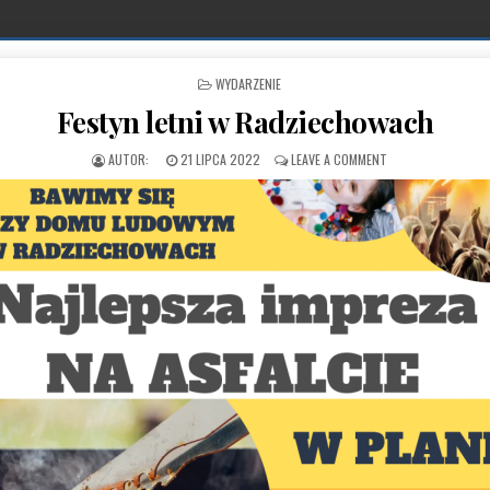
POSTED IN
WYDARZENIE
Festyn letni w Radziechowach
PUBLISHED DATE:
ON FESTYN LETNI 
21 LIPCA 2022
LEAVE A COMMENT