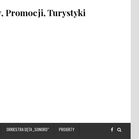
 Promocji, Turystyki
ORKIESTRA DĘTA „SONORO”
PROJEKTY