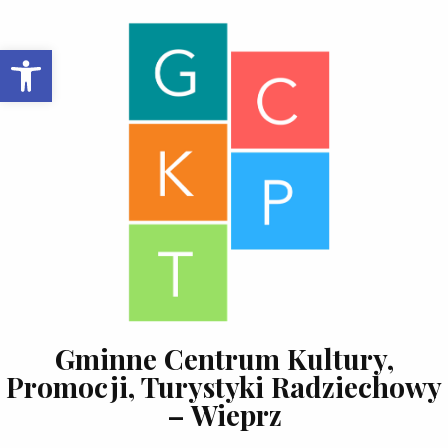
Skip to content
Open toolbar
Gminne Centrum Kultury,
Promocji, Turystyki Radziechowy
– Wieprz