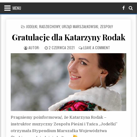
MENU
POSTED IN
JODEŁKI
,
RADZIECHOWY
,
URZĄD MARSZAŁKOWSKI
,
ZESPOŁY
Gratulacje dla Katarzyny Rodak
PUBLISHED DATE:
ON GRATULACJE D
2 CZERWCA 2021
LEAVE A COMMENT
Pragniemy poinformować, że Katarzyna Rodak –
instruktor muzyczny Zespołu Pieśni i Tańca „Jodełki”
otrzymała Stypendium Marszałka Województwa