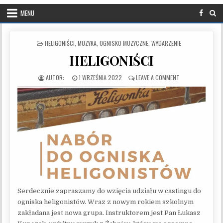
MENU
POSTED IN
HELIGONIŚCI
,
MUZYKA
,
OGNISKO MUZYCZNE
,
WYDARZENIE
HELIGONIŚCI
PUBLISHED DATE:
ON HELIGONIŚCI
1 WRZEŚNIA 2022
LEAVE A COMMENT
Serdecznie zapraszamy do wzięcia udziału w castingu do
ogniska heligonistów. Wraz z nowym rokiem szkolnym
zakładana jest nowa grupa. Instruktorem jest Pan Łukasz