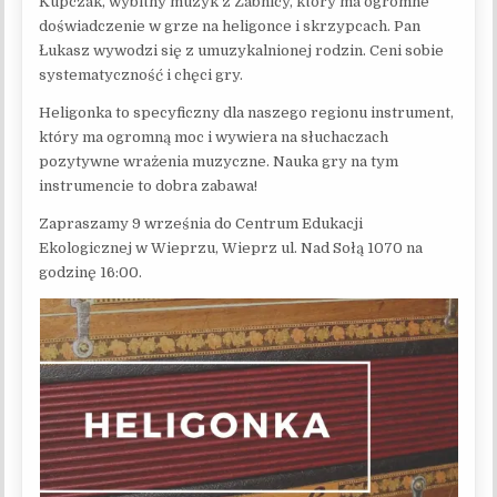
Kupczak, wybitny muzyk z Żabnicy, który ma ogromne
doświadczenie w grze na heligonce i skrzypcach. Pan
Łukasz wywodzi się z umuzykalnionej rodzin. Ceni sobie
systematyczność i chęci gry.
Heligonka to specyficzny dla naszego regionu instrument,
który ma ogromną moc i wywiera na słuchaczach
pozytywne wrażenia muzyczne. Nauka gry na tym
instrumencie to dobra zabawa!
Zapraszamy 9 września do Centrum Edukacji
Ekologicznej w Wieprzu, Wieprz ul. Nad Sołą 1070 na
godzinę 16:00.