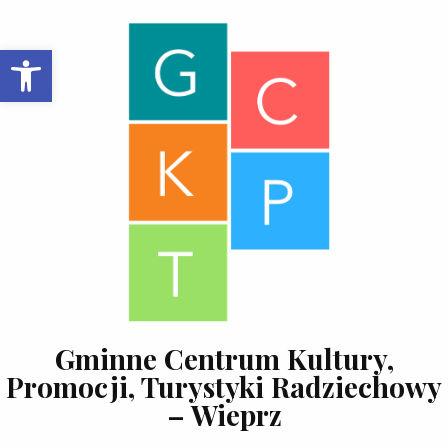
Skip to content
Open toolbar
Gminne Centrum Kultury,
Promocji, Turystyki Radziechowy
– Wieprz