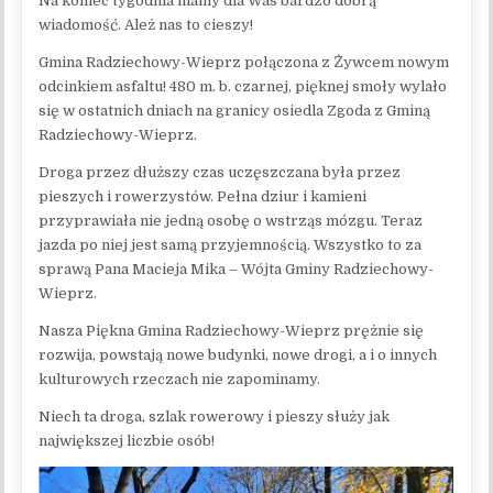
Na koniec tygodnia mamy dla Was bardzo dobrą
wiadomość. Ależ nas to cieszy!
Gmina Radziechowy-Wieprz połączona z Żywcem nowym
odcinkiem asfaltu! 480 m. b. czarnej, pięknej smoły wylało
się w ostatnich dniach na granicy osiedla Zgoda z Gminą
Radziechowy-Wieprz.
Droga przez dłuższy czas uczęszczana była przez
pieszych i rowerzystów. Pełna dziur i kamieni
przyprawiała nie jedną osobę o wstrząs mózgu. Teraz
jazda po niej jest samą przyjemnością. Wszystko to za
sprawą Pana Macieja Mika – Wójta Gminy Radziechowy-
Wieprz.
Nasza Piękna Gmina Radziechowy-Wieprz prężnie się
rozwija, powstają nowe budynki, nowe drogi, a i o innych
kulturowych rzeczach nie zapominamy.
Niech ta droga, szlak rowerowy i pieszy służy jak
największej liczbie osób!