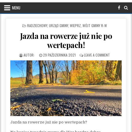
MENU
POSTED IN
RADZIECHOWY
,
URZĄD GMINY
,
WIEPRZ
,
WÓJT GMINY R-W
Jazda na rowerze już nie po
wertepach!
PUBLISHED DATE:
ON JAZDA NA R
29 PAŹDZIERNIKA 2021
LEAVE A COMMENT
Jazda na rowerze już nie po wertepach?