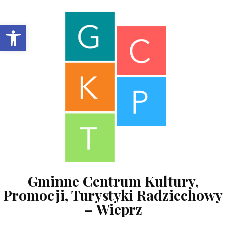
Skip to content
Open toolbar
Gminne Centrum Kultury,
Promocji, Turystyki Radziechowy
– Wieprz