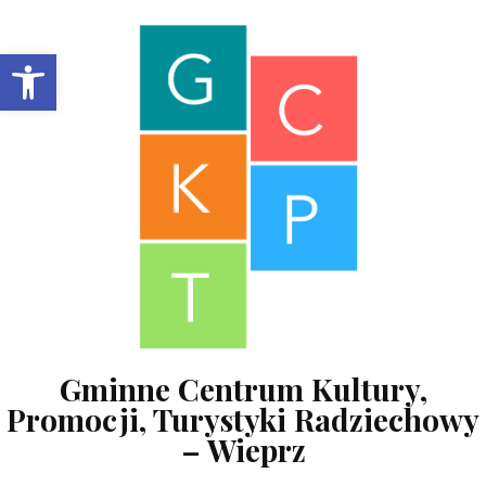
Skip to content
Open toolbar
Gminne Centrum Kultury,
Promocji, Turystyki Radziechowy
– Wieprz