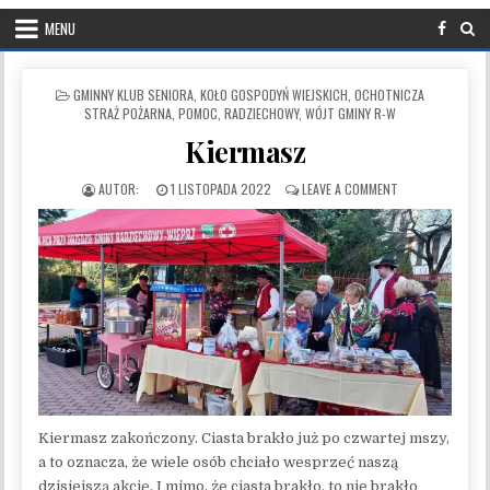
MENU
POSTED IN
GMINNY KLUB SENIORA
,
KOŁO GOSPODYŃ WIEJSKICH
,
OCHOTNICZA
STRAŻ POŻARNA
,
POMOC
,
RADZIECHOWY
,
WÓJT GMINY R-W
Kiermasz
PUBLISHED DATE:
ON KIERMASZ
1 LISTOPADA 2022
LEAVE A COMMENT
Kiermasz zakończony. Ciasta brakło już po czwartej mszy,
a to oznacza, że wiele osób chciało wesprzeć naszą
dzisiejszą akcję. I mimo, że ciasta brakło, to nie brakło