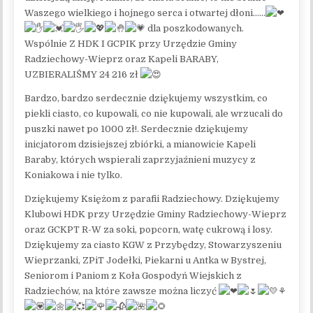
Waszego wielkiego i hojnego serca i otwartej dłoni……
dla poszkodowanych.
Wspólnie Z HDK I GCPIK przy Urzędzie Gminy
Radziechowy-Wieprz oraz Kapeli BARABY,
UZBIERALIŚMY 24 216 zł
Bardzo, bardzo serdecznie dziękujemy wszystkim, co
piekli ciasto, co kupowali, co nie kupowali, ale wrzucali do
puszki nawet po 1000 zł!. Serdecznie dziękujemy
inicjatorom dzisiejszej zbiórki, a mianowicie Kapeli
Baraby, których wspierali zaprzyjaźnieni muzycy z
Koniakowa i nie tylko.
Dziękujemy Księżom z parafii Radziechowy. Dziękujemy
Klubowi HDK przy Urzędzie Gminy Radziechowy-Wieprz
oraz GCKPT R-W za soki, popcorn, watę cukrową i losy.
Dziękujemy za ciasto KGW z Przybędzy, Stowarzyszeniu
Wieprzanki, ZPiT Jodełki, Piekarni u Antka w Bystrej,
Seniorom i Paniom z Koła Gospodyń Wiejskich z
Radziechów, na które zawsze można liczyć
⚘