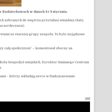
w Radziechowach w dniach 8 i 9 stycznia.
h zebranych do wnętrza przytulnej wiejskiej chaty,
na serdeczność.
stami ze starszej grupy zespołu. To było wyjątkowe
czy całą społeczność
– komentował obecny na
ca Koła Gospodyń wiejskich, Dyrektor Gminnego Centrum
z.
kami – którzy wkładają serce w funkcjonowanie
MB