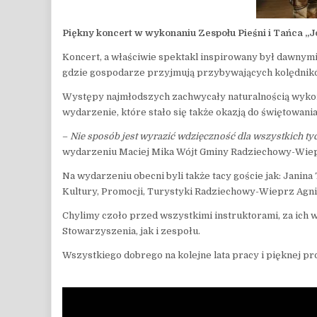
Piękny koncert w wykonaniu Zespołu Pieśni i Tańca „
Koncert, a właściwie spektakl inspirowany był dawnymi
gdzie gospodarze przyjmują przybywających kolędników
Występy najmłodszych zachwycały naturalnością wykona
wydarzenie, które stało się także okazją do świętowani
–
Nie sposób jest wyrazić wdzięczność dla wszystkich tych
wydarzeniu Maciej Mika Wójt Gminy Radziechowy-Wie
Na wydarzeniu obecni byli także tacy goście jak: Jani
Kultury, Promocji, Turystyki Radziechowy-Wieprz Agn
Chylimy czoło przed wszystkimi instruktorami, za ich 
Stowarzyszenia, jak i zespołu.
Wszystkiego dobrego na kolejne lata pracy i pięknej pr