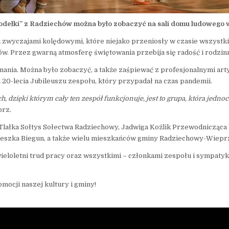
Jodełki” z Radziechów można było zobaczyć na sali domu ludowego 
 zwyczajami kolędowymi, które niejako przeniosły w czasie wszystkic
. Przez gwarną atmosferę świętowania przebija się radość i rodzin
nia. Można było zobaczyć, a także zaśpiewać z profesjonalnymi arty
a 20-lecia Jubileuszu zespołu, który przypadał na czas pandemii.
, dzięki którym cały ten zespół funkcjonuje, jest to grupa, która jedno
prz.
na Tlałka Sołtys Sołectwa Radziechowy, Jadwiga Koźlik Przewodniczą
ieszka Biegun, a także wielu mieszkańców gminy Radziechowy-Wiepr
wieloletni trud pracy oraz wszystkimi – członkami zespołu i sympaty
omocji naszej kultury i gminy!