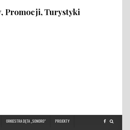
 Promocji, Turystyki
ORKIESTRA DĘTA „SONORO”
PROJEKTY