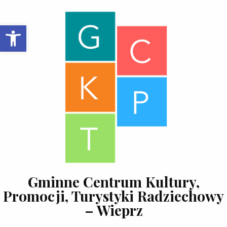
Skip to content
Open toolbar
Gminne Centrum Kultury,
Promocji, Turystyki Radziechowy
– Wieprz