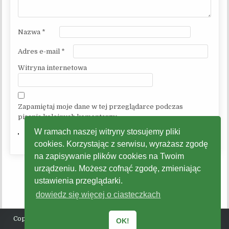
Nazwa
*
Adres e-mail
*
Witryna internetowa
Zapamiętaj moje dane w tej przeglądarce podczas
pisania kolejnych komentarzy.
W ramach naszej witryny stosujemy pliki
cookies. Korzystając z serwisu, wyrażasz zgodę
na zapisywanie plików cookies na Twoim
urządzeniu. Możesz cofnąć zgodę, zmieniając
ustawienia przeglądarki.
dowiedz się więcej o ciasteczkach
Copyright © 2026 Gminne Centrum Kultury, Promocji, Turystyki
OK!
Radziechowy - Wieprz