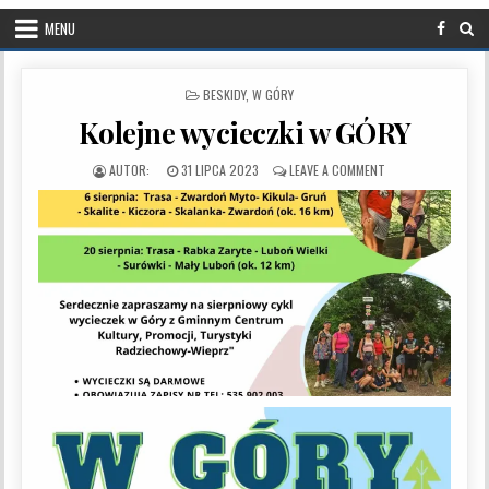
MENU
POSTED IN
BESKIDY
,
W GÓRY
Kolejne wycieczki w GÓRY
PUBLISHED DATE:
ON KOLEJNE WYCIEC
31 LIPCA 2023
LEAVE A COMMENT