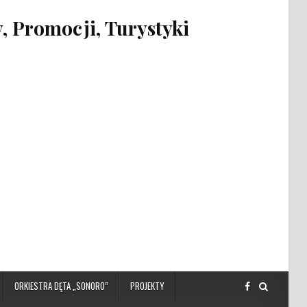
 Promocji, Turystyki
ORKIESTRA DĘTA „SONORO”
PROJEKTY