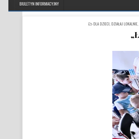
BIULETYN INFORMACYJNY
POSTED IN
DLA DZIECI
,
DZIAŁAJ LOKALNIE
„Ł