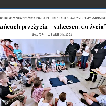
,
OCHOTNICZA STRAŻ POŻARNA
,
POMOC
,
PROJEKTY
,
RADZIECHOWY
,
WARSZTATY
,
WYDARZENIE
ańcuch przeżycia – sukcesem do życi
PUBLISHED DATE:
8 WRZEŚNIA 2022