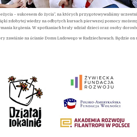
zeżycia – sukcesem do życia”, na których przygotowywaliśmy uczestn
zięki zdobytej wiedzy na odbytych kursach pierwszej pomocy możemy 
ania krążenia. W spotkaniach brały udział dzieci oraz osoby dorosł
tóry zawiśnie na ścianie Domu Ludowego w Radziechowach. Będzie on 