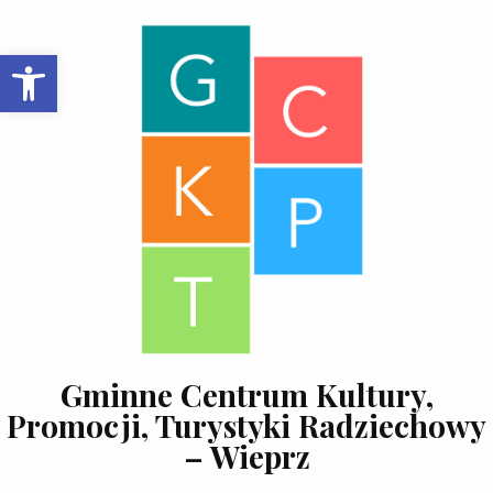
Skip to content
Open toolbar
Gminne Centrum Kultury,
Promocji, Turystyki Radziechowy
– Wieprz