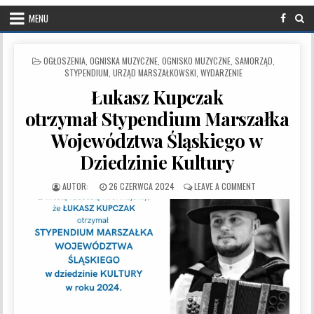
MENU
POSTED IN
OGŁOSZENIA
,
OGNISKA MUZYCZNE
,
OGNISKO MUZYCZNE
,
SAMORZĄD
,
STYPENDIUM
,
URZĄD MARSZAŁKOWSKI
,
WYDARZENIE
Łukasz Kupczak
otrzymał Stypendium Marszałka
Województwa Śląskiego w
Dziedzinie Kultury
PUBLISHED DATE:
ON ŁUKASZ KUPC
26 CZERWCA 2024
LEAVE A COMMENT