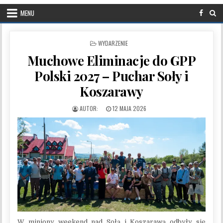
MENU
POSTED IN
WYDARZENIE
Muchowe Eliminacje do GPP
Polski 2027 – Puchar Soły i
Koszarawy
PUBLISHED DATE:
12 MAJA 2026
W miniony weekend nad Sołą i Koszarawą odbyły się