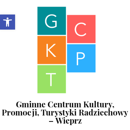
Skip to content
Open toolbar
Gminne Centrum Kultury,
Promocji, Turystyki Radziechowy
– Wieprz