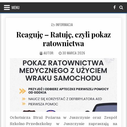
MENU
POSTED IN
INFORMACJA
Reaguję – Ratuję, czyli pokaz
ratownictwa
PUBLISHED DATE:
30 MARCA 2026
Ochotnicza Straż Pożarna w Juszczynie oraz Zespół
Szkolno-Przedszkolny w Juszczynie zapraszają na