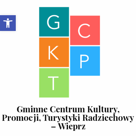
Skip to content
Open toolbar
Gminne Centrum Kultury,
Promocji, Turystyki Radziechowy
– Wieprz